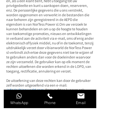
en, als u een klant bent, hebt u toegang tot uw
privégedeelte en kunt u aankopen doen, reserveren,
enz. De persoonlijke gegevens die u ons verstrekt,
worden opgenomen en verwerkt in de bestanden die
naar behoren zijn geregistreerd in de AEPD die
eigendom is van NorTess Power sl.Om uw verzoek te
kunnen behandelen en om u op de hoogte te houden
van toekomstige promoties, nieuws en ontwikkelingen
in verband aan de activiteit via e-mail, sms of enig ander
elektronisch of fysiek middel, nu of in de toekomst, tenzij
uitdrukkelijk verzet door vibianworld de NorTess Power
sl verbindt zich ertoe deze gegevens niet toe te wijzen of
te gebruiken anders dan voor de doeleinden waarvoor
ze zijn verzameld. De gebruiker kan op elk moment de
rechten uitoefenen die worden erkend in de LOPD, van
toegang, rectificatie, annulering en verzet.
De uitoefening van deze rechten kan door de gebruiker
zelf worden uitgeoefend via een e-mail:
info@vibianworld.com.
Deze rechten kunnen ook
worden uitgeoefend in de voorwaarden bepaald door
de toepasselijke regelgeving en kunnen worden
WhatsApp
Phone
Email
geraadpleegd op
https: // www. aepd. is /
U kunt contact opnemen met de eigenaar van de pagina
op het volgende adres: Avenida Icaria 143. Cp: 08005 -
Barcelona.
Telefoon: (+34)
606 94 29 74
- E-mail:
info@vibianworld.com