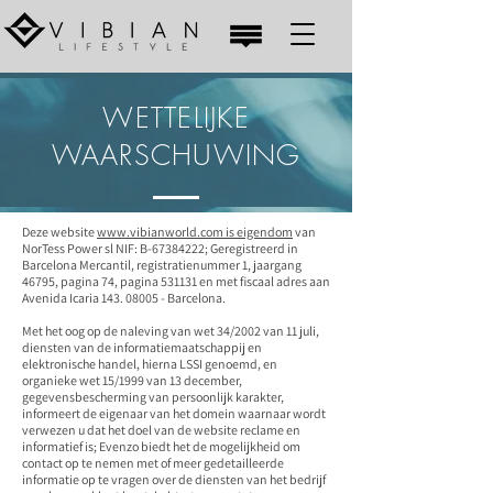
WETTELIJKE
WAARSCHUWING
Deze website
www.vibianworld.com is eigendom
van
NorTess Power sl NIF: B-67384222; Geregistreerd in
Barcelona Mercantil, registratienummer 1, jaargang
46795, pagina 74, pagina 531131 en met fiscaal adres aan
Avenida Icaria
143. 08005
- Barcelona.
Met het oog op de naleving van wet 34/2002 van 11 juli,
diensten van de informatiemaatschappij en
elektronische handel, hierna LSSI genoemd, en
organieke wet 15/1999 van 13 december,
gegevensbescherming van persoonlijk karakter,
informeert de eigenaar van het domein waarnaar wordt
verwezen u dat het doel van de website reclame en
informatief is; Evenzo biedt het de mogelijkheid om
contact op te nemen met of meer gedetailleerde
informatie op te vragen over de diensten van het bedrijf